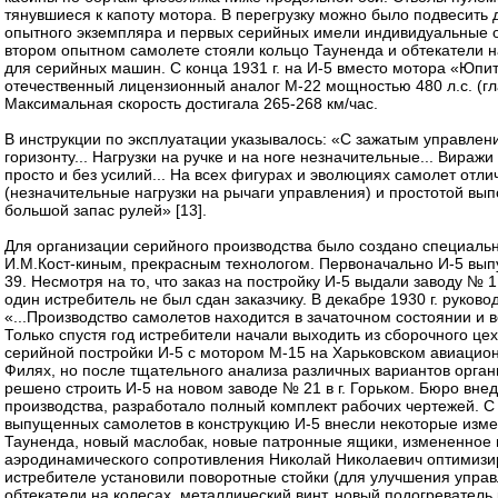
тянувшиеся к капоту мотора. В перегрузку можно было подвесить д
опытного экземпляра и первых серийных имели индивидуальные о
втором опытном самолете стояли кольцо Тауненда и обтекатели н
для серийных машин. С конца 1931 г. на И-5 вместо мотора «Юпит
отечественный лицензионный аналог М-22 мощностью 480 л.с. (гл
Максимальная скорость достигала 265-268 км/час.
В инструкции по эксплуатации указывалось: «С зажатым управлен
горизонту... Нагрузки на ручке и на ноге незначительные... Вира
просто и без усилий... На всех фигурах и эволюциях самолет отл
(незначительные нагрузки на рычаги управления) и простотой вы
большой запас рулей» [13].
Для организации серийного производства было создано специальн
И.М.Кост-киным, прекрасным технологом. Первоначально И-5 вып
39. Несмотря на то, что заказ на постройку И-5 выдали заводу № 1 
один истребитель не был сдан заказчику. В декабре 1930 г. руков
«...Производство самолетов находится в зачаточном состоянии и 
Только спустя год истребители начали выходить из сборочного ц
серийной постройки И-5 с мотором М-15 на Харьковском авиацион
Филях, но после тщательного анализа различных вариантов орган
решено строить И-5 на новом заводе № 21 в г. Горьком. Бюро вн
производства, разработало полный комплект рабочих чертежей. С
выпущенных самолетов в конструкцию И-5 внесли некоторые измен
Тауненда, новый маслобак, новые патронные ящики, измененное
аэродинамического сопротивления Николай Николаевич оптимизи
истребителе установили поворотные стойки (для улучшения управ
обтекатели на колесах, металлический винт, новый подогревател