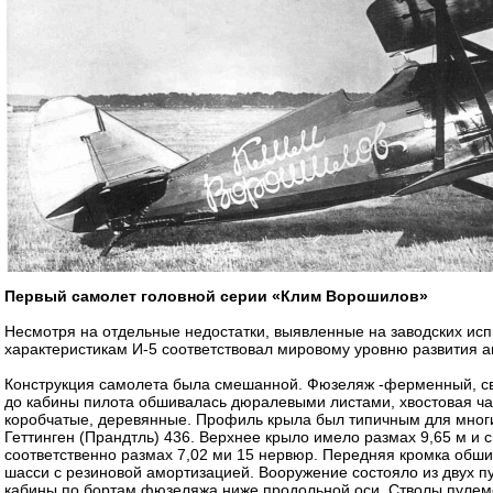
Первый самолет головной серии «Клим Ворошилов»
Несмотря на отдельные недостатки, выявленные на заводских ис
характеристикам И-5 соответствовал мировому уровню развития а
Конструкция самолета была смешанной. Фюзеляж -ферменный, сва
до кабины пилота обшивалась дюралевыми листами, хвостовая ча
коробчатые, деревянные. Профиль крыла был типичным для многи
Геттинген (Прандтль) 436. Верхнее крыло имело размах 9,65 м и 
соответственно размах 7,02 ми 15 нервюр. Передняя кромка обш
шасси с резиновой амортизацией. Вооружение состояло из двух п
кабины по бортам фюзеляжа ниже продольной оси. Стволы пулеме