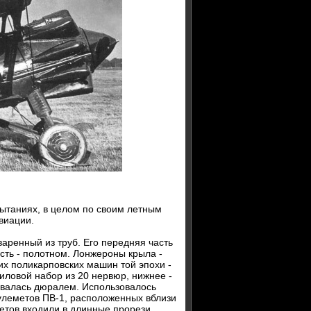
пытаниях, в целом по своим летным
виации.
ренный из труб. Его передняя часть
сть - полотном. Лонжероны крыла -
х поликарповских машин той эпохи -
силовой набор из 20 нервюр, нижнее -
ивалась дюралем. Использовалось
улеметов ПВ-1, расположенных вблизи
тов входили в длинные прорези,