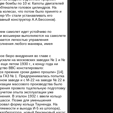
ве бомбы по 10 кг. Капоты двигателей
бтекатели головок цилиндров. На
а колесах, что потом было принято и
ер-VI» стали устанавливать его
авный конструктор А.А.Бессонов).
ием самолет идет устойчиво по
жи и восьмерки выполняются на самолете
ичается легкостью управления
полнения любого маневра, имея
ое бюро внедрения во главе с
ускали на московских заводах № 1 и №
еще летом 1930 г., к концу года ни
одство ВВС констатировало:
все прежние сроки давно прошли» [14].
еха ГАЗ № 1. Предпринималась попытка
ном заводе и с М-22 на заводе № 22 в
изации массового производства было
едрения провело тщательную подготовку
 учетом опыта эксплуатации уже
ения. В эталон 1932 г. ввели кольцо
 шасси. Позже для уменьшения
ровал форму кольца Тауненда. На
ляемости и выхода И-5 из штопора),
ь карбюратора, новый бензиновый насос