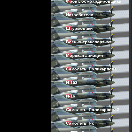
Фронт. бомбардировщики
7
Истребители
8
Штурмовики
9
Военно-транспортная
10
Морская авиация
11
Самолеты Поликарпова
12
И-153
13
И-16
14
Самолеты Поликарпова2
15
Самолеты Як
16