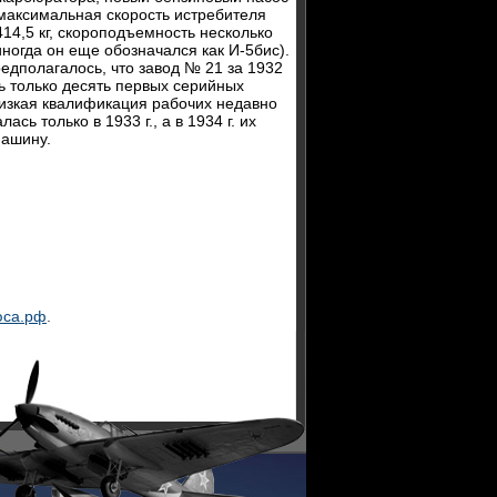
е максимальная скорость истребителя
14,5 кг, скороподъемность несколько
иногда он еще обозначался как И-5бис).
едполагалось, что завод № 21 за 1932
ть только десять первых серийных
низкая квалификация рабочих недавно
ь только в 1933 г., а в 1934 г. их
машину.
юса.рф
.