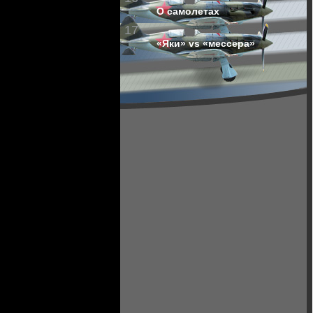
О самолетах
17
«Яки» vs «мессера»