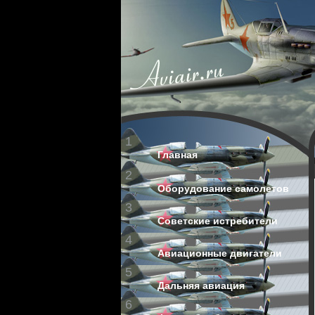
1
Главная
2
Оборудование самолетов
3
Советские истребители
4
Авиационные двигатели
5
Дальняя авиация
6