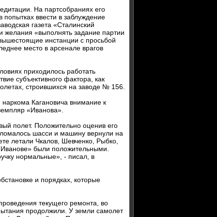
редитации. На партсобраниях его
 попытках ввести в заблуждение
заводская газета «Сталинский
ии желания «выполнять задание партии
 вышестоящие инстанции с просьбой
следнее место в арсенале врагов
словиях приходилось работать
твие субъективного фактора, как
молетах, строившихся на заводе № 156.
и наркома Кагановича внимание к
кземпляр «Иванова».
рвый полет. Положительно оценив его
 сломалось шасси и машину вернули на
ете летали Чкалов, Шевченко, Рыбко,
 «Иванове» были положительными.
учку нормальные», - писал, в
обстановке и порядках, которые
 проведения текущего ремонта, во
пытания продолжили. У земли самолет