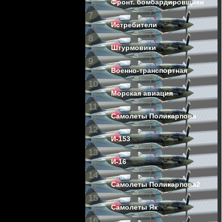
Фронт. бомбардировщики
7
Истребители
8
Штурмовики
9
Военно-транспортная
10
Морская авиация
11
Самолеты Поликарпова
12
И-153
13
И-16
14
Самолеты Поликарпова2
15
Самолеты Як
16