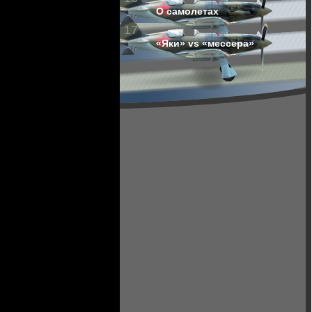
О самолетах
17
«Яки» vs «мессера»