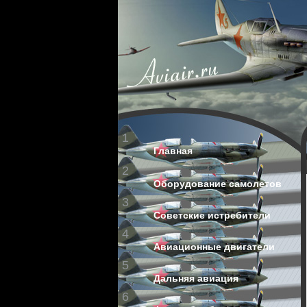
1
Главная
2
Оборудование самолетов
3
Советские истребители
4
Авиационные двигатели
5
Дальняя авиация
6