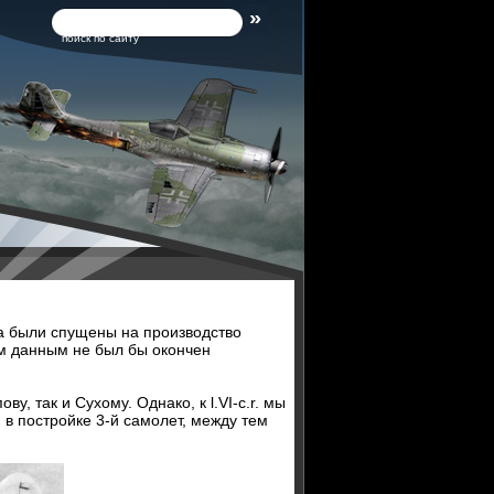
поиск по сайту
ва были спущены на производство
всем данным не был бы окончен
, так и Сухому. Однако, к l.VI-c.r. мы
в постройке 3-й самолет, между тем