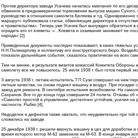
Против директора завода Усачева началась кампания по его диск
обвиняли в преднамеренном торможении выпуска машин Сухого, в
руководство в отношении самолета Беляева и т.д. Одновременно 
маршрут» публиковала статьи, обвиняющие директора в отсутств
и правительства». Теперь уже Усачев был вынужден обратиться в
оградить его от клеветы: «...Клевета и охаивание занимают не по
народа» [2].
Приведенные документы наглядно показывают, в каких тяжелых у
Н.Н.Поликарпову и коллективу его конструкторского бюро. Воздейс
показали дальнейшие события, сказалось практически на всех са
Тем не менее, в результате визитов комиссий Комитета Обороны 
самолету все же повысилось. 25 июля 1938 г. был готов первый э
3 августа 1938 г. летчик-испытатель Т.П.Сузи совершил на нем пе
летные качества, он снова поднял машину в воздух. При посадке
завод для ремонта. В сентябре испытания возобновили. На самол
Сахранов. Все го до конца года совершили 24 полета. Отзывы об
«Самолет простой в управлении, достаточно устойчив, усилия на р
частности, Рыбко [4].
Недоделок и дефектов также хватало, что неудивительно при той 
сложились на заводе.
25 декабря 1938 г. решили вернуть машину в цех для доработки и
время которого мотор М-62 заменили на М-63. В конце января ис