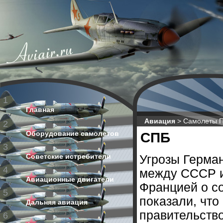
1
Главная
Авиация
>
Самолеты П
2
Оборудование самолетов
СПБ
3
Советские истребители
Угрозы Герма
4
между СССР и
Авиационные двигатели
Францией о со
5
показали, что 
Дальняя авиация
правительств
6