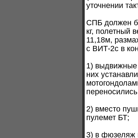
уточнении так
СПБ должен б
кг, полетный в
11,18м, разма
с ВИТ-2с в ко
1) выдвижные
них устанавл
мотогондолам
переносились 
2) вместо пуш
пулемет БТ;
3) в фюзеляж 