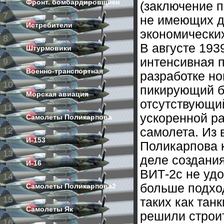
Фронт. бомбардировщики
(заключение п
7
не имеющих до
Истребители
экономических
8
В августе 193
Штурмовики
интенсивная п
9
Военно-транспортная
разработке но
10
пикирующий б
Морская авиация
отсутствующи
11
ускоренной ра
Самолеты Поликарпова
12
самолета. Из 
И-153
Поликарпова 
13
деле создани
И-16
ВИТ-2с не уд
14
больше подхо
Самолеты Поликарпова2
15
таких как танк
Самолеты Як
решили строи
16