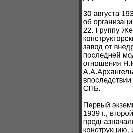
30 августа 1
об организац
22. Группу Ж
конструкторс
завод от вне
последней мо
отношения Н.
А.А.Архангель
впоследствии 
СПБ.
Первый экзем
1939 г., второ
предназначал
конструкцию, 