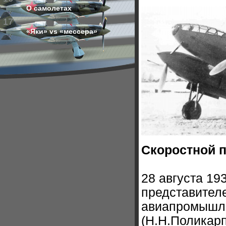
О самолетах
17
«Яки» vs «мессера»
Скоростной 
28 августа 19
представител
авиапромышле
(Н.Н.Поликарп