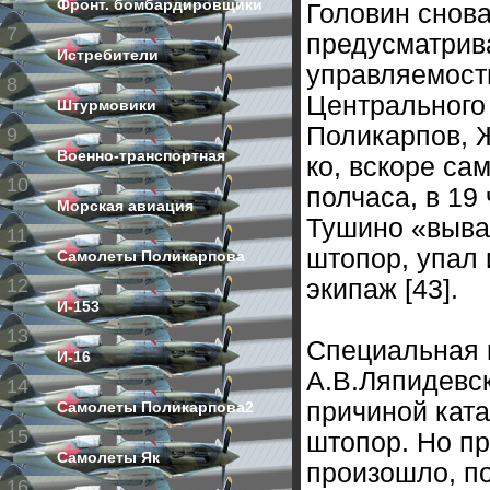
Фронт. бомбардировщики
Головин снова
7
предусматрив
Истребители
управляемости
8
Центрального
Штурмовики
Поликарпов, 
9
Военно-транспортная
ко, вскоре са
10
полчаса, в 19
Морская авиация
Тушино «вывал
11
штопор, упал 
Самолеты Поликарпова
12
экипаж [43].
И-153
13
Специальная 
И-16
А.В.Ляпидевск
14
причиной кат
Самолеты Поликарпова2
15
штопор. Но пр
Самолеты Як
произошло, п
16