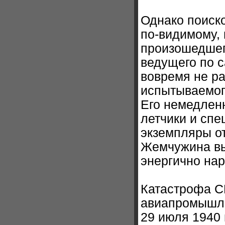
Однако поиско
по-видимому, 
произошедшег
ведущего по 
вовремя не р
испытываемог
Его немедлен
летчики и сп
экземпляры о
Жемчужина вы
энергично нар
Катастрофа С
авиапромышле
29 июля 1940