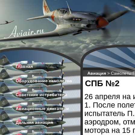
1
Главная
Авиация
>
Самолеты П
2
Оборудование самолетов
СПБ №2
3
Советские истребители
26 апреля на
4
1. После поле
Авиационные двигатели
испытатель П.
5
аэродром, отм
Дальняя авиация
мотора на 15
6