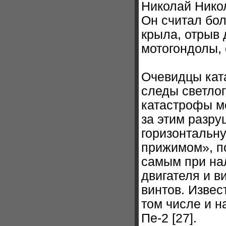
Николай Нико
Он считал бо
крыла, отрыв 
мотогондолы, 
Очевидцы кат
следы светлог
катастрофы мо
за этим разру
горизонтальн
прижимом», п
самым при на
двигателя и в
винтов. Извес
том числе и 
Пе-2 [27].