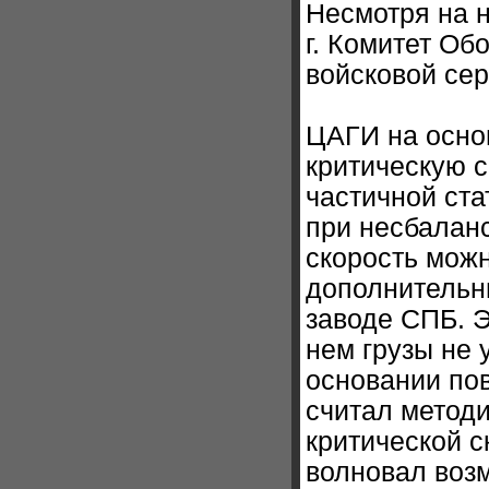
Несмотря на 
г. Комитет О
войсковой сер
ЦАГИ на осно
критическую с
частичной ста
при несбаланс
скорость можн
дополнительны
заводе СПБ. 
нем грузы не
основании по
считал метод
критической с
волновал воз