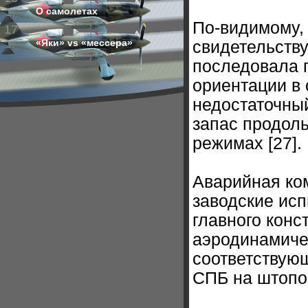
О самолетах
По-видимому, 
17
«Яки» vs «мессера»
свидетельству
последовала 
ориентации в
недостаточны
запас продоль
режимах [27].
Аварийная ко
заводские исп
главного конс
аэродинамиче
соответствующ
СПБ на штопо