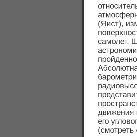
относител
атмосфер
(Яист), и
поверхнос
самолет. 
астрономи
пройденно
Абсолютна
барометри
радиовысо
представи
пространст
движения 
его углов
(смотреть