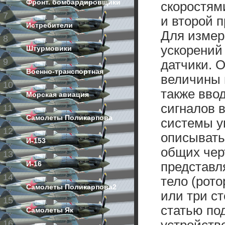
Фронт. бомбардировщики
скоростям
7
и второй 
Истребители
Для измер
8
ускорений
Штурмовики
9
датчики. 
Военно-транспортная
величины 
10
также вво
Морская авиация
сигналов 
11
Самолеты Поликарпова
системы у
12
описывать
И-153
общих чер
13
И-16
представл
14
тело (рот
Самолеты Поликарпова2
или три с
15
статью по
Самолеты Як
16