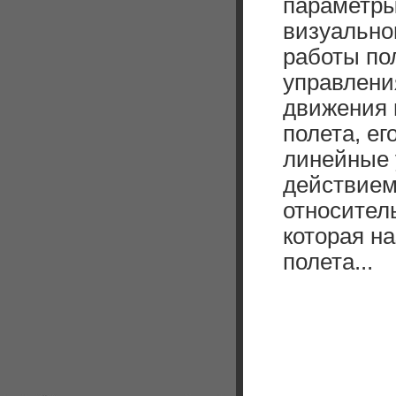
параметры
визуальног
работы по
управлени
движения 
полета, ег
линейные 
действием
относител
которая н
полета...