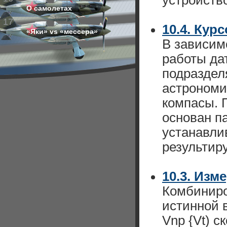
устройство
О самолетах
17
10.4. Ку
«Яки» vs «мессера»
В зависим
работы да
подраздел
астрономи
компасы. 
основан п
устанавли
результиру
10.3. Изм
Комбиниро
истинной 
Vnp {Vt) с