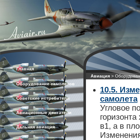
1
Главная
Авиация
>
Оборудован
2
Оборудование самолетов
10.5. Из
3
самолета
Советские истребители
4
Угловое п
Авиационные двигатели
горизонта 
5
в1, а в пл
Дальняя авиация
Изменения
6