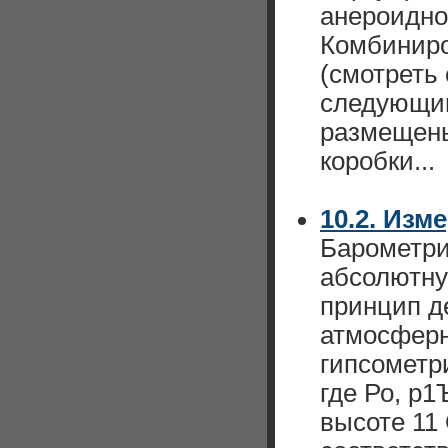
анероидн
Комбиниро
(смотреть 
следующим
размещены
коробки...
10.2. Изм
Барометри
абсолютну
принцип д
атмосферн
гипсометр
где Ро, р1
высоте 11