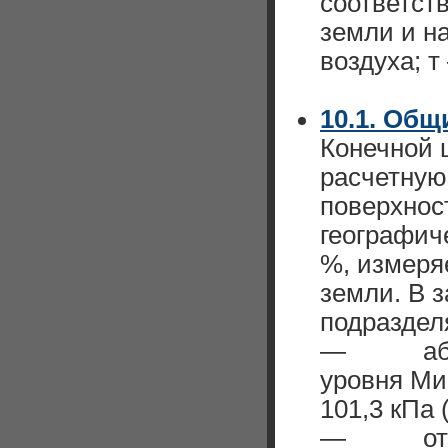
соответст
земли и н
воздуха; т
10.1. Общ
Конечной 
расчетную
поверхнос
географич
%, измеря
земли. В 
подраздел
— абсолю
уровня Ми
101,3 кПа 
— относи