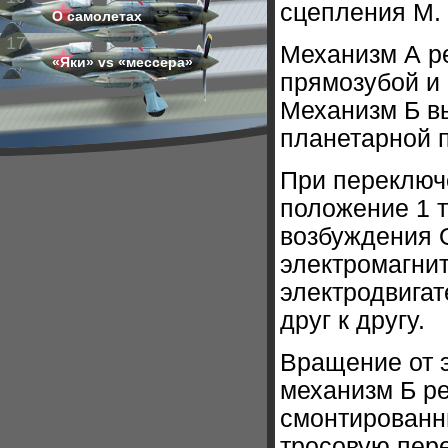
сцепления М.
О самолетах
17
Механизм А р
«Яки» vs «мессера»
прямозубой и 
Механизм Б в
планетарной 
При переключ
положение 1 т
возбуждения О
электромагни
электродвига
друг к другу.
Вращение от э
механизм Б ре
смонтированн
тросовую пере