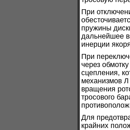
При отключени
обесточиваетс
пружины диск
дальнейшее в
инерции якоря
При переключ
через обмотку
сцепления, ко
механизмов Л 
вращения рото
тросового бар
противополож
Для предотвр
крайних поло