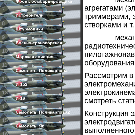
Фронт. бомбардировщики
агрегатами (
7
триммерами, 
Истребители
8
створками и т. 
Штурмовики
—
меха
9
Военно-транспортная
радиотехниче
10
пилотажнонави
Морская авиация
оборудования
11
Самолеты Поликарпова
Рассмотрим в 
12
электромехан
И-153
электрокинема
13
И-16
смотреть стат
14
Конструкция э
Самолеты Поликарпова2
15
электродвигат
Самолеты Як
выполненного 
16