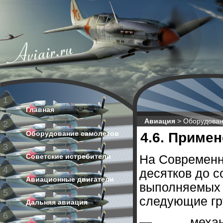
1
Главная
Авиация
>
Оборудован
2
Оборудование самолетов
4.6. Приме
3
Советские истребители
На Современн
4
десятков до с
Авиационные двигатели
выполняемых 
5
следующие гр
Дальняя авиация
6
—
механ